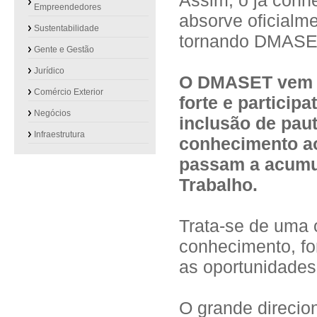
Assim, o já con
Empreendedores
absorve oficialm
Sustentabilidade
tornando DMASE
Gente e Gestão
Jurídico
O DMASET vem c
Comércio Exterior
forte e particip
Negócios
inclusão de pau
Infraestrutura
conhecimento ao
passam a acumu
Trabalho.
Trata-se de uma 
conhecimento, fo
as oportunidades
O grande direcio