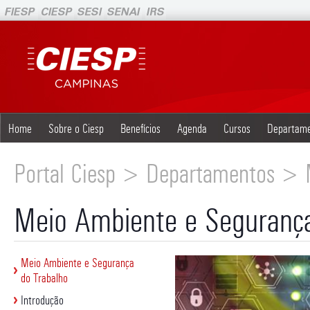
Home
Sobre o Ciesp
Benefícios
Agenda
Cursos
Departam
Portal Ciesp > Departamentos > 
Meio Ambiente e Segurança
Meio Ambiente e Segurança
do Trabalho
Introdução