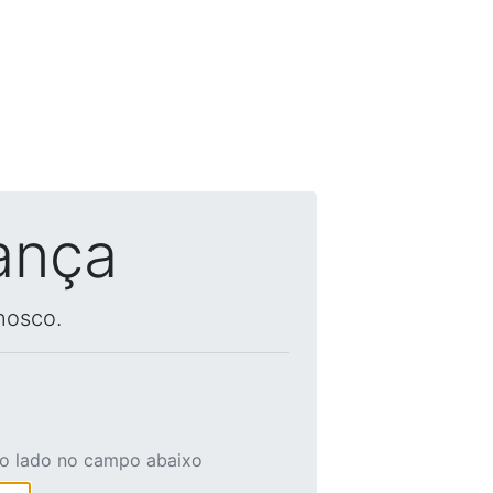
ança
nosco.
ao lado no campo abaixo