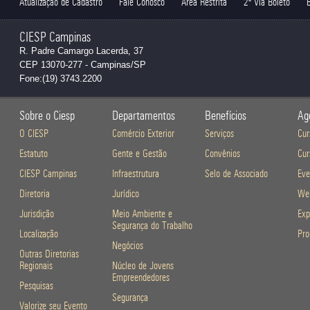
Atualização de Cadastro
Fale Conosco
Área Restrita
2ª Via Boleto
CIESP Campinas
R. Padre Camargo Lacerda, 37
CEP 13070-277 - Campinas/SP
Fone:(19) 3743.2200
Sobre o Ciesp
Departamentos
Benefícios
Ag
O CIESP
Comércio Exterior
Serviços
Cur
Estatuto
Gente e Gestão
Convênios
Cur
CIESP Campinas
Infraestrutura
Selo de Associado
Eve
Diretoria
Jurídico
Web
Jurisdição
Meio Ambiente e
Exp
Segurança do Trabalho
Localização
Pro
Negócios
Outras Diretorias
Regionais
Núcleo de Jovens
Empreendedores
Pesquisas
Segurança
Valorize seu Evento