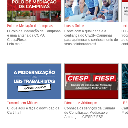
Polo de Mediação de Campinas
Cursos Online
Cert
O Polo de Mediação de Campinas
Conte com a qualidade e a
O Ce
é uma antena da CCMA
confiança do CIESP-Campinas
troc
Ciesp/Fiesp.
para aprimorar o conhecimento de
aute
Leia mais ...
seus colaboradores!
con
Trocando em Miúdos
Câmara de Arbitragem
LGP
Clique aqui e faça o download da
Conheça os serviços da Câmara
Cart
Cartilha!!
de Conciliação, Mediação e
Pro
Arbitragem CIESP/FIESP.