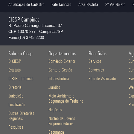
Atualização de Cadastro
Fale Conosco
Área Restrita
2ª Via Boleto
CIESP Campinas
R. Padre Camargo Lacerda, 37
CEP 13070-277 - Campinas/SP
Fone:(19) 3743.2200
Sobre o Ciesp
Departamentos
Benefícios
Ag
O CIESP
Comércio Exterior
Serviços
Cur
Estatuto
Gente e Gestão
Convênios
Cur
CIESP Campinas
Infraestrutura
Selo de Associado
Eve
Diretoria
Jurídico
Web
Jurisdição
Meio Ambiente e
Exp
Segurança do Trabalho
Localização
Pro
Negócios
Outras Diretorias
Regionais
Núcleo de Jovens
Empreendedores
Pesquisas
Segurança