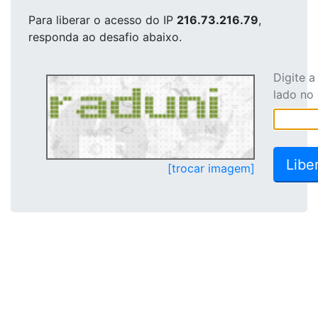
Para liberar o acesso
do IP
216.73.216.79
,
responda ao desafio abaixo.
Digite 
lado no
[trocar imagem]