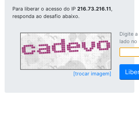
Para liberar o acesso
do IP
216.73.216.11
,
responda ao desafio abaixo.
Digite 
lado no
[trocar imagem]