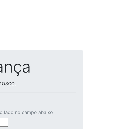
ança
nosco.
ao lado no campo abaixo