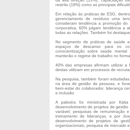
da alta direção (19%), capacitação 
restrito (18%) como as principais dificul
Em relação às práticas de ESG, dentr
gerenciamento de resíduos uma tend
consideram tendência a promoção do 
corporativa, 60% julgam tendência a 
todas as relações. Também foi destaque
No segmento de práticas de saúde e
espaços de descanso para os co
conscientização sobre saúde mental
manterão o regime de trabalho no forma
40% das empresas afirmam utilizar a In
destas utilizam em processos de recrut
Na pesquisa, também foram estudadas 
na área de gestão de pessoas, e fora
bem-estar do colaborador, liderança cent
e inclusão.
A palestra foi ministrada por Káti
desenvolvimento de projetos de gestão 
variável; pesquisas de remuneração e
treinamento de lideranças, e por Jos
desenvolvimento de projetos de gestã
organizacionais, pesquisa de mercado e