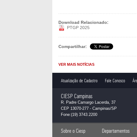
Download Relacionado:
PTGP 2025
Compartilhar:
VER MAIS NOTÍCIAS
Atualização de Cadastro
Fale Conosco
Áre
CIESP Campinas
R. Padre Camargo Lacerda, 37
CEP 13070-277 - Campinas/SP
Fone:(19) 3743.2200
Sobre o Ciesp
Departamentos