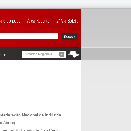
Fale Conosco
Área Restrita
2ª Via Boleto
e-se
Diretorias Regionais
nfederação Nacional da Indústria
o Abrinq
mercial do Estado de São Paulo