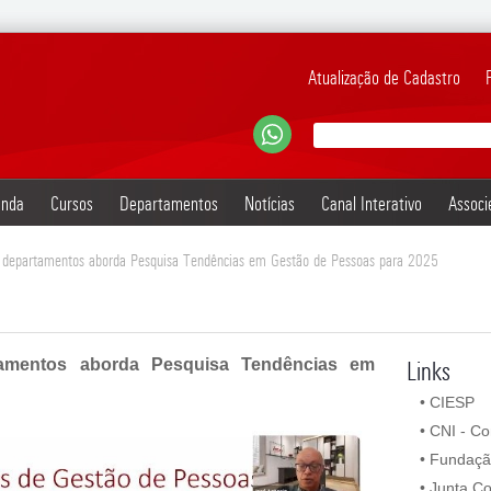
Atualização de Cadastro
nda
Cursos
Departamentos
Notícias
Canal Interativo
Associ
e departamentos aborda Pesquisa Tendências em Gestão de Pessoas para 2025
tamentos aborda Pesquisa Tendências em
Links
•
CIESP
•
CNI - Co
•
Fundaçã
•
Junta Co