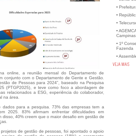
•
Prefeitu
•
Repúblic
•
Telecurs
•
AGEMCAM
Campinas
•
1º Conse
Fazenda
•
Assemblé
VEJA MAIS
rma online, a reunião mensal do Departamento de
m conjunto com o Departamento de Gente e Gestão.
estão de Pessoas para 2024”, baseado na Pesquisa
25 (PTGP2025), e teve como foco a abordagem de
as relacionados a ESG, experiência do colaborador,
al na área.
de dados para a pesquisa. 73% das empresas tem a
 em 2025. 83% afirmam enfrentar dificuldades em
lém disso, 40% creem que o maior desafio em gestão de
ças.
projetos de gestão de pessoas, foi apontado o apoio