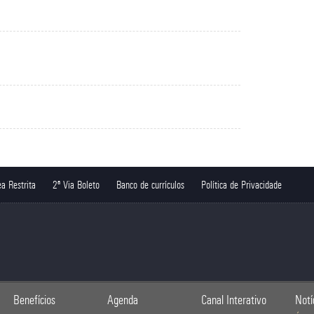
a Restrita
2ª Via Boleto
Banco de currículos
Política de Privacidade
Benefícios
Agenda
Canal Interativo
Notí