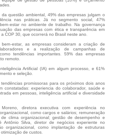
da equipe de gestão de pessoas (18%) e orçamento
dades.
o da questão ambiental, 49% das empresas julgam o
ência nas práticas. Já no segmento social, 47%
bem-estar no ambiente de trabalho. Na governança
atuação das empresas com ética e transparência em
 a COP 30, que ocorrerá no Brasil neste ano.
 bem-estar, as empresas consideram a criação de
laboradores e a realização de campanhas de
 como tendências importantes. 59% das empresas
to remoto.
teligência Artificial (IA) em algum processo, e 61%
amento e seleção.
tendências promissoras para os próximos dois anos
m constatadas: experiencia do colaborador, saúde e
rada em pessoas, inteligência artificial e diversidade
a Moreno, diretora executiva com experiência no
organizacional, como cargos e salários; remuneração
 de clima organizacional; gestão de desempenho e
é Antônio Silva, diretor de negócios experiente no
o organizacional, como implantação de estruturas
 otimização de custos.