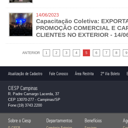
14/06/2023
Capacitação Coletiva: EXPORT
PROMOÇÃO COMERCIAL E CA
CLIENTES NO EXTERIOR - 14/0
ANTERIOR
1
2
3
4
5
6
7
8
9
Atualização de Cadastro
Fale Conosco
Área Restrita
2ª Via Boleto
CIESP Campinas
R. Padre Camargo Lacerda, 37
CEP 13070-277 - Campinas/SP
Fone:(19) 3743.2200
Sobre o Ciesp
Departamentos
Benefícios
Ag
O CIESP
Comércio Exterior
Serviços
Cur