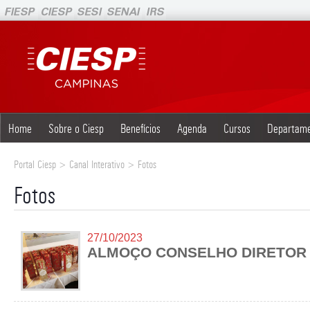
Home
Sobre o Ciesp
Benefícios
Agenda
Cursos
Departam
Portal Ciesp > Canal Interativo > Fotos
Fotos
27/10/2023
ALMOÇO CONSELHO DIRETOR