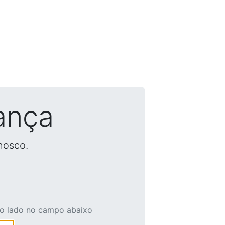
ança
nosco.
ao lado no campo abaixo