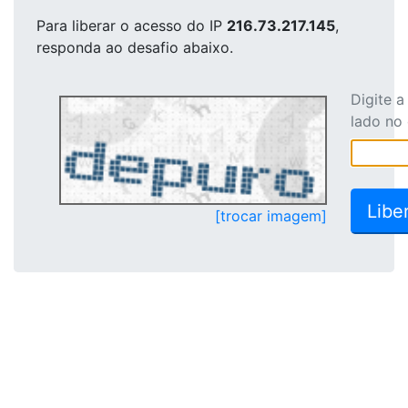
Para liberar o acesso
do IP
216.73.217.145
,
responda ao desafio abaixo.
Digite 
lado no
[trocar imagem]