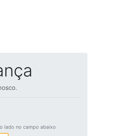
ança
nosco.
ao lado no campo abaixo