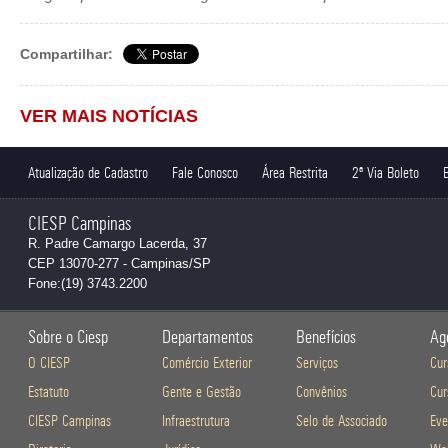
Compartilhar:
VER MAIS NOTÍCIAS
Atualização de Cadastro
Fale Conosco
Área Restrita
2ª Via Boleto
CIESP Campinas
R. Padre Camargo Lacerda, 37
CEP 13070-277 - Campinas/SP
Fone:(19) 3743.2200
Sobre o Ciesp
Departamentos
Benefícios
Ag
O CIESP
Comércio Exterior
Serviços
Cur
Estatuto
Gente e Gestão
Convênios
Cur
CIESP Campinas
Infraestrutura
Selo de Associado
Eve