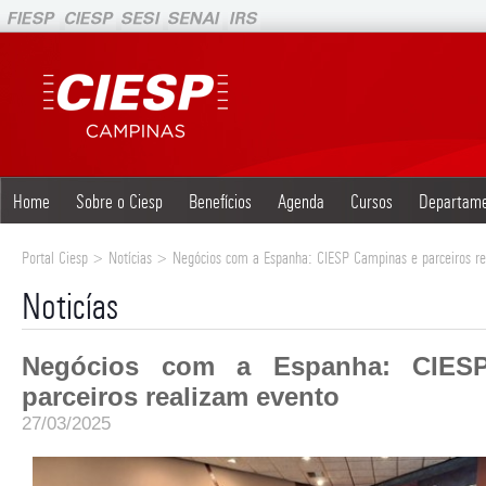
Home
Sobre o Ciesp
Benefícios
Agenda
Cursos
Departam
Portal Ciesp > Notícias > Negócios com a Espanha: CIESP Campinas e parceiros re
Noticías
Negócios com a Espanha: CIES
parceiros realizam evento
27/03/2025