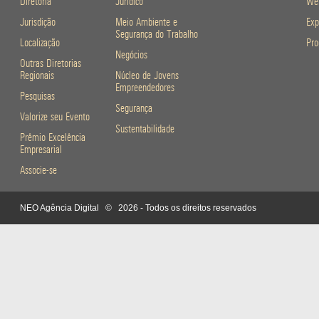
Diretoria
Jurídico
Web
Jurisdição
Meio Ambiente e
Exp
Segurança do Trabalho
Localização
Pro
Negócios
Outras Diretorias
Regionais
Núcleo de Jovens
Empreendedores
Pesquisas
Segurança
Valorize seu Evento
Sustentabilidade
Prêmio Excelência
Empresarial
Associe-se
NEO Agência Digital
© 2026 - Todos os direitos reservados