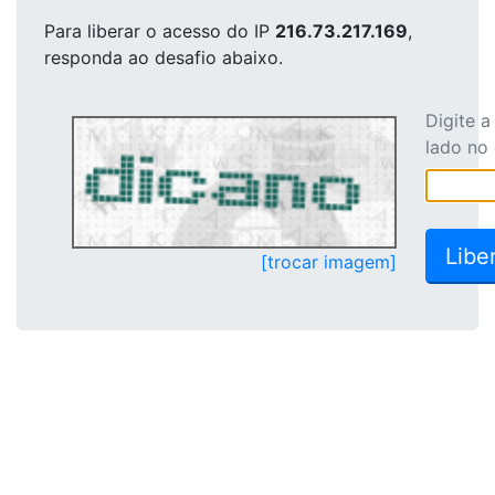
Para liberar o acesso
do IP
216.73.217.169
,
responda ao desafio abaixo.
Digite 
lado no
[trocar imagem]