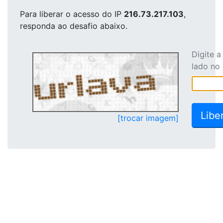
Para liberar o acesso
do IP
216.73.217.103
,
responda ao desafio abaixo.
Digite 
lado no
[trocar imagem]