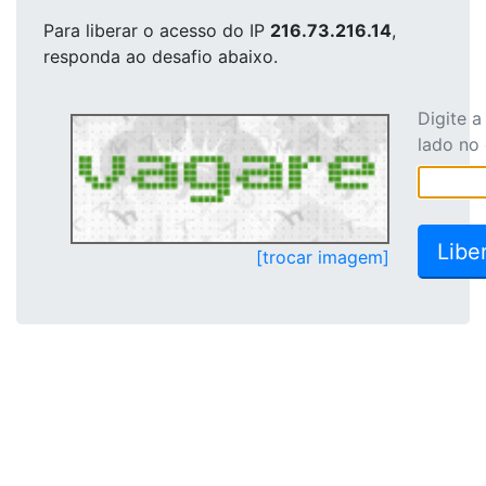
Para liberar o acesso
do IP
216.73.216.14
,
responda ao desafio abaixo.
Digite 
lado no
[trocar imagem]