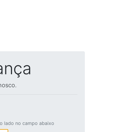
ança
nosco.
ao lado no campo abaixo