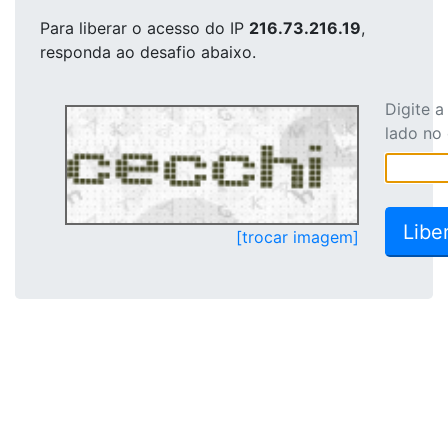
Para liberar o acesso
do IP
216.73.216.19
,
responda ao desafio abaixo.
Digite 
lado no
[trocar imagem]