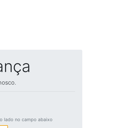
ança
nosco.
ao lado no campo abaixo