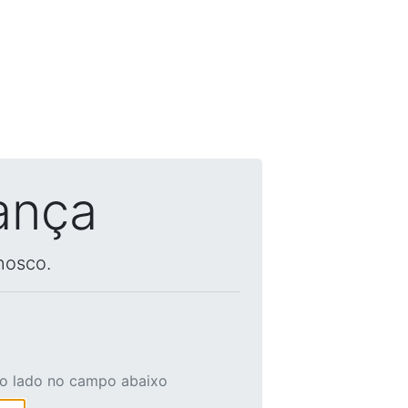
ança
nosco.
ao lado no campo abaixo