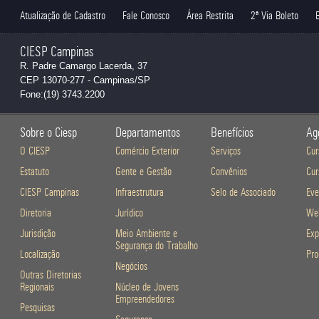
Atualização de Cadastro
Fale Conosco
Área Restrita
2ª Via Boleto
CIESP Campinas
R. Padre Camargo Lacerda, 37
CEP 13070-277 - Campinas/SP
Fone:(19) 3743.2200
Sobre o Ciesp
Departamentos
Benefícios
Ag
O CIESP
Comércio Exterior
Serviços
Cur
Estatuto
Gente e Gestão
Convênios
Cur
CIESP Campinas
Infraestrutura
Selo de Associado
Eve
Diretoria
Jurídico
Web
Jurisdição
Meio Ambiente e
Exp
Segurança do Trabalho
Localização
Pro
Negócios
Outras Diretorias
Regionais
Núcleo de Jovens
Empreendedores
Pesquisas