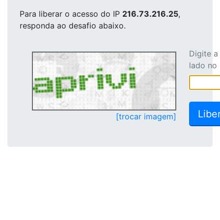
Para liberar o acesso
do IP
216.73.216.25
,
responda ao desafio abaixo.
Digite 
lado no
[trocar imagem]