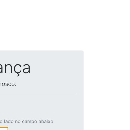
ança
nosco.
ao lado no campo abaixo