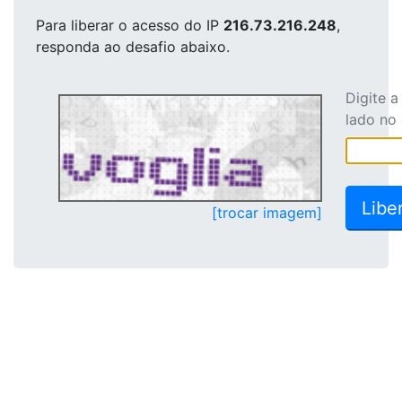
Para liberar o acesso
do IP
216.73.216.248
,
responda ao desafio abaixo.
Digite 
lado no
[trocar imagem]