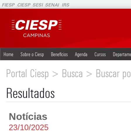
Home
Sobre o Ciesp
Benefícios
Agenda
Cursos
Departam
Portal Ciesp > Busca > Buscar po
Resultados
Notícias
23/10/2025