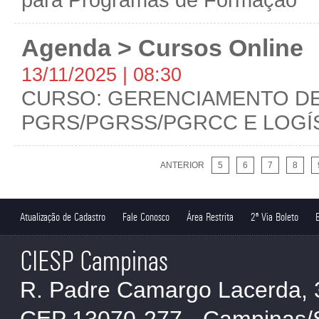
Agenda > Cursos Online
13/11/2025 | 08:30
CURSO: GERENCIAMENTO DE
PGRS/PGRSS/PGRCC E LOGÍ
ANTERIOR
5
6
7
8
Atualização de Cadastro
Fale Conosco
Área Restrita
2ª Via Boleto
CIESP Campinas
R. Padre Camargo Lacerda, 
CEP 13070-277 - Campinas/