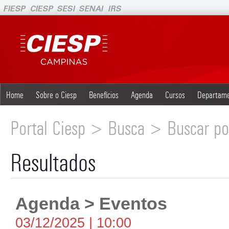
Home
Sobre o Ciesp
Benefícios
Agenda
Cursos
Departam
Portal Ciesp > Busca > Buscar po
Resultados
Agenda > Eventos
03/12/2025 | 10:00