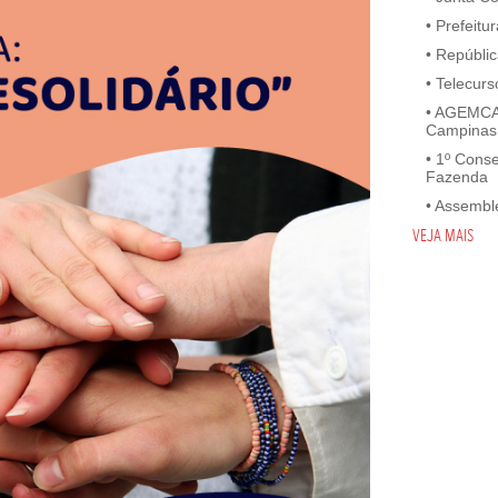
•
Prefeitu
•
Repúblic
•
Telecurs
•
AGEMCAM
Campinas
•
1º Conse
Fazenda
•
Assemblé
VEJA MAIS