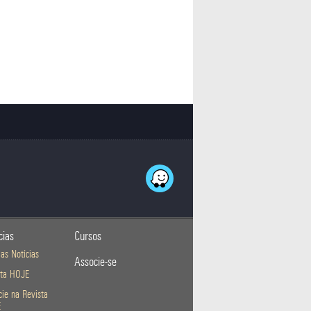
cias
Cursos
as Notícias
Associe-se
sta HOJE
ie na Revista
E