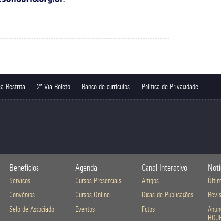
a Restrita
2ª Via Boleto
Banco de currículos
Política de Privacidade
Benefícios
Agenda
Canal Interativo
Notí
Serviços
Cursos Presenciais
Artigos
Últim
Convênios
Cursos Online
Dicas de Publicações
Revi
Selo de Associado
Eventos
Fotos
Anunc
HOJ