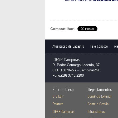
Compartilhar:
Atualização de Cadastro
Fale Conosco
Áre
CIESP Campinas
R. Padre Camargo Lacerda, 37
CEP 13070-277 - Campinas/SP
Fone:(19) 3743.2200
Sobre o Ciesp
Departamentos
O CIESP
Comércio Exterior
Estatuto
Gente e Gestão
CIESP Campinas
Infraestrutura