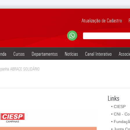
Atualização de Cadastro
nda
Cursos
Departamentos
Notícias
Canal Interativo
Associ
ampanha ABRACE SOLIDÁRIO
Links
•
CIESP
•
CNI - Co
•
Fundaçã
•
Junta Co