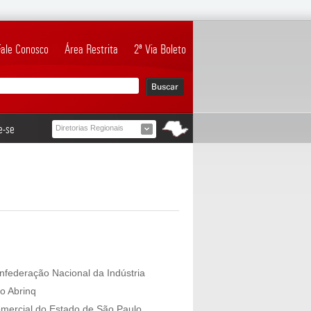
Fale Conosco
Área Restrita
2ª Via Boleto
e-se
Diretorias Regionais
nfederação Nacional da Indústria
o Abrinq
mercial do Estado de São Paulo