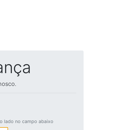
ança
nosco.
ao lado no campo abaixo